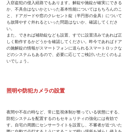
入窃盗犯の侵入経路でもあります。解錠や施錠が確実にできる
か、不具合はないかといった基本性能についてはもちろんのこ
と、ドアガードや窓のクレセント錠（半円形の金具）について
も故障やすぐ外れるといった問題はないか、確認してくださ
い。
また、できれば補助錠なども設置、すでに設置済みであれば正
しく動作するかどうかを確認してください。昨今であればドア
の施解錠の情報がスマートフォンに送られるスマートロックな
どのシステムもあるので、必要に応じてご検討いただくのもよ
いでしょう。
照明や防犯カメラの設置
夜間や不在の時など、常に監視体制が整っている状態にする、
防犯システムを配置するのもセキュリティの強化には有効で
す。自宅の周囲にセンサーライトを設置し、不審者が近づいた
際に自動で点灯するようにすることで暗い場所を減らし侵入を